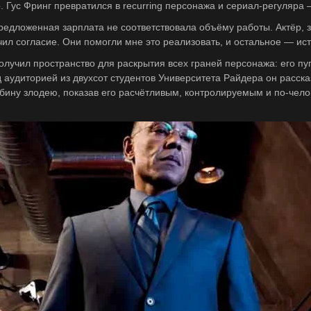
 Гус Фринг превратился в recurring персонажа и сериал-регуляра —
редложенная зарплата не соответствовала объёму работы. Актёр,
л согласие. Они помогли мне это реализовать, и остальное — ист
олучил пространство для раскрытия всех граней персонажа: его 
д аудиторией из двухсот студентов Университета Райдера он расск
бину злодею, показав его расчётливым, контролируемым и по-чело