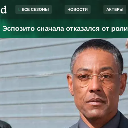
ВСЕ СЕЗОНЫ
НОВОСТИ
АКТЕРЫ
Эспозито сначала отказался от роли
1 сезон
4 сезон
Авторизация
2 сезон
5 сезон
3 сезон
El camino
Запомнить
ВОЙТИ НА
Регистрация