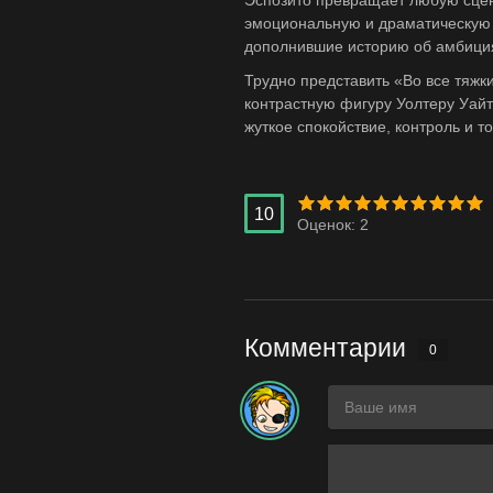
Эспозито превращает любую сцен
эмоциональную и драматическую т
дополнившие историю об амбиция
Трудно представить «Во все тяжк
контрастную фигуру Уолтеру Уайту
жуткое спокойствие, контроль и т
10
Оценок:
2
Комментарии
0