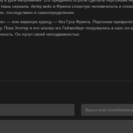
у в урок напряжения. Его преданность роли сделала персонажа н
кань сериала. Актёр внёс в Фринга слоистую человечность и спок
х, последствиях и самоопределении.
ие» — или жареную курицу — без Гуса Фринга. Персонаж превратилс
. Пока Уолтер и его альтер-эго Гейзенберг погружались в хаос из-з
очность. Он пугал своей неподвижностью.