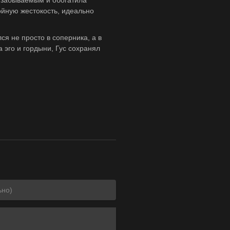
езабываемым и обогатила
ойную жестокость, идеально
я не просто в соперника, а в
а эго и гордыни, Гус сохранял