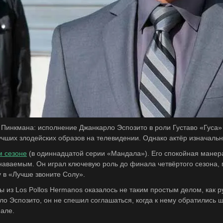
Или войти
 Пинкмана: исполнение Джанкарло Эспозито в роли Густаво «Гуса» 
чших злодейских образов на телевидении. Однако актёр изначально
м сезоне
(в одиннадцатой серии «Мандала»). Его спокойная манер
аваемым. Он играл ключевую роль до финала четвёртого сезона, г
у в «Лучше звоните Солу».
 из Los Pollos Hermanos оказалось не таким простым делом, как р
ло Эспозито, он не спешил соглашаться, когда к нему обратились 
иале.