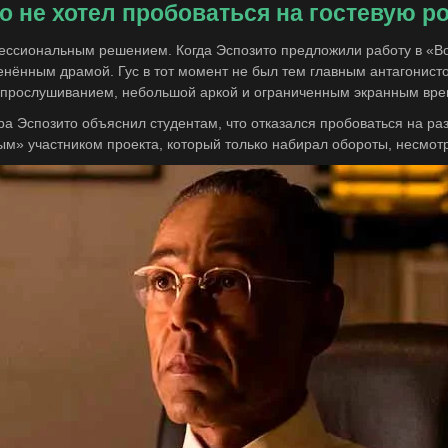
о не хотел пробоваться на гостевую р
ессиональным решением. Когда Эспозито предложили работу в «Во
енённым драмой. Гус в тот момент не был тем главным антагонисто
 с прослушиванием, небольшой аркой и ограниченным экранным вр
ра Эспозито объяснил студентам, что отказался пробоваться на раз
ым» участником проекта, который только набирал обороты, несмотр